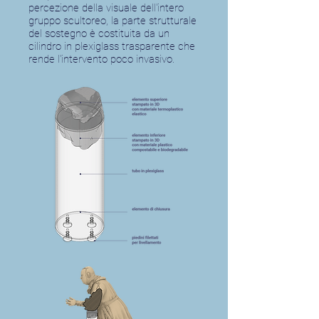
percezione della visuale dell'intero
gruppo scultoreo, la parte strutturale
del sostegno è costituita da un
cilindro in plexiglass trasparente che
rende l'intervento poco invasivo.