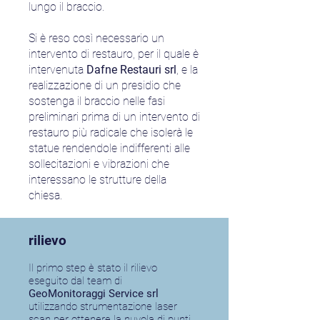
lungo il braccio.
Si è reso così necessario un
intervento di restauro, per il quale è
intervenuta
Dafne Restauri srl
, e la
realizzazione di un presidio che
sostenga il braccio nelle fasi
preliminari prima di un intervento di
restauro più radicale che isolerà le
statue rendendole indifferenti alle
sollecitazioni e vibrazioni che
interessano le strutture della
chiesa.
rilievo
Il primo step è stato il rilievo
eseguito dal team di
GeoMonitoraggi Service srl
utilizzando strumentazione laser
scan per ottenere la nuvola di punti